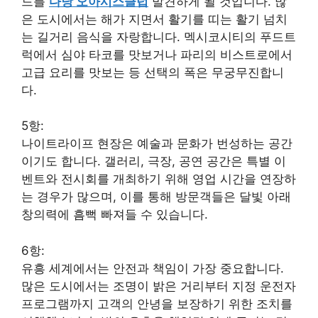
드를
다낭 오아시스클럽
발견하게 될 것입니다. 많
은 도시에서는 해가 지면서 활기를 띠는 활기 넘치
는 길거리 음식을 자랑합니다. 멕시코시티의 푸드트
럭에서 심야 타코를 맛보거나 파리의 비스트로에서
고급 요리를 맛보는 등 선택의 폭은 무궁무진합니
다.
5항:
나이트라이프 현장은 예술과 문화가 번성하는 공간
이기도 합니다. 갤러리, 극장, 공연 공간은 특별 이
벤트와 전시회를 개최하기 위해 영업 시간을 연장하
는 경우가 많으며, 이를 통해 방문객들은 달빛 아래
창의력에 흠뻑 빠져들 수 있습니다.
6항:
유흥 세계에서는 안전과 책임이 가장 중요합니다.
많은 도시에서는 조명이 밝은 거리부터 지정 운전자
프로그램까지 고객의 안녕을 보장하기 위한 조치를