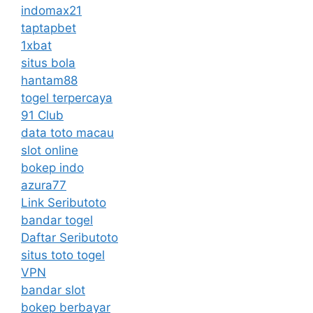
indomax21
taptapbet
1xbat
situs bola
hantam88
togel terpercaya
91 Club
data toto macau
slot online
bokep indo
azura77
Link Seributoto
bandar togel
Daftar Seributoto
situs toto togel
VPN
bandar slot
bokep berbayar