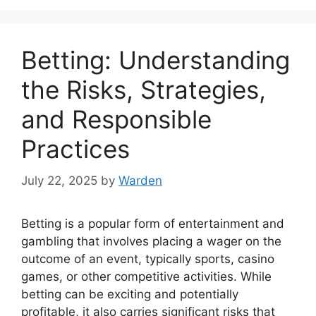
Betting: Understanding
the Risks, Strategies,
and Responsible
Practices
July 22, 2025
by
Warden
Betting is a popular form of entertainment and
gambling that involves placing a wager on the
outcome of an event, typically sports, casino
games, or other competitive activities. While
betting can be exciting and potentially
profitable, it also carries significant risks that