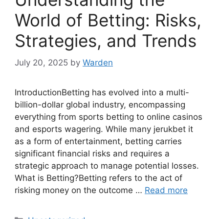
World of Betting: Risks,
Strategies, and Trends
July 20, 2025
by
Warden
IntroductionBetting has evolved into a multi-
billion-dollar global industry, encompassing
everything from sports betting to online casinos
and esports wagering. While many jerukbet it
as a form of entertainment, betting carries
significant financial risks and requires a
strategic approach to manage potential losses.
What is Betting?Betting refers to the act of
risking money on the outcome …
Read more
Categories