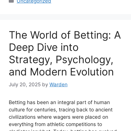
Uncategorized
The World of Betting: A
Deep Dive into
Strategy, Psychology,
and Modern Evolution
July 20, 2025
by
Warden
Betting has been an integral part of human
culture for centuries, tracing back to ancient
civilizations where wagers were placed on
everything from athletic competitions to