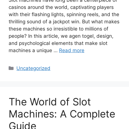
casinos around the world, captivating players
with their flashing lights, spinning reels, and the
thrilling sound of a jackpot win. But what makes
these machines so irresistible to millions of
people? In this article, we agen togel, design,
and psychological elements that make slot
machines a unique …
Read more
Categories
Uncategorized
The World of Slot
Machines: A Complete
Guide