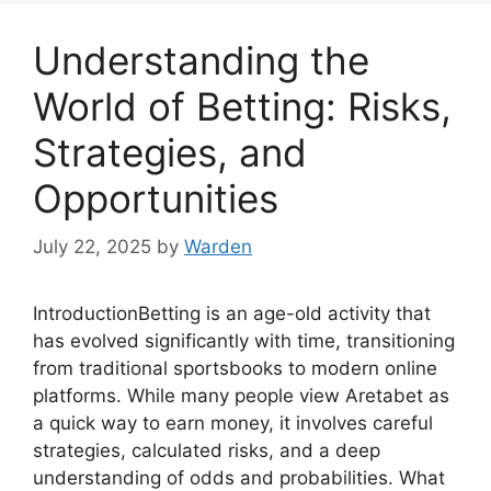
Understanding the
World of Betting: Risks,
Strategies, and
Opportunities
July 22, 2025
by
Warden
IntroductionBetting is an age-old activity that
has evolved significantly with time, transitioning
from traditional sportsbooks to modern online
platforms. While many people view Aretabet as
a quick way to earn money, it involves careful
strategies, calculated risks, and a deep
understanding of odds and probabilities. What