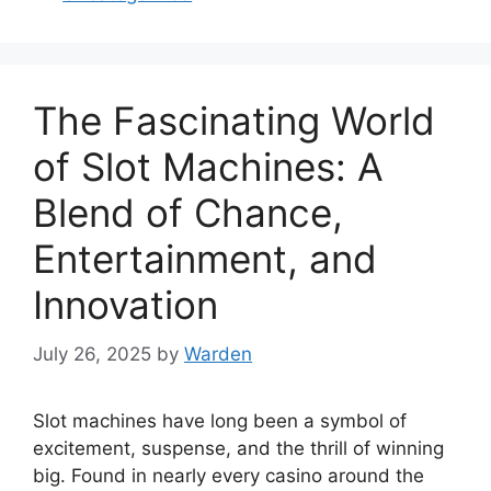
The Fascinating World
of Slot Machines: A
Blend of Chance,
Entertainment, and
Innovation
July 26, 2025
by
Warden
Slot machines have long been a symbol of
excitement, suspense, and the thrill of winning
big. Found in nearly every casino around the