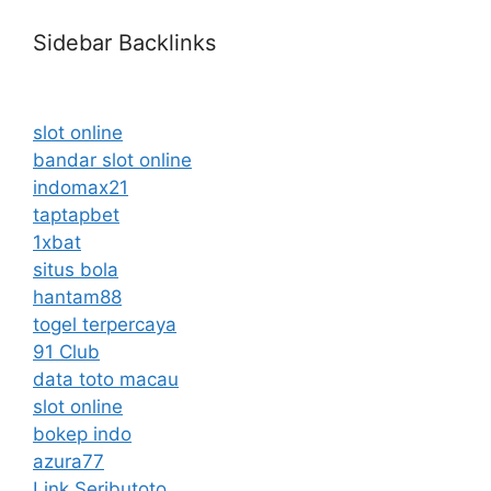
Sidebar Backlinks
slot online
bandar slot online
indomax21
taptapbet
1xbat
situs bola
hantam88
togel terpercaya
91 Club
data toto macau
slot online
bokep indo
azura77
Link Seributoto