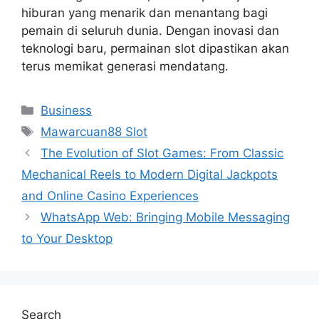
hiburan yang menarik dan menantang bagi
pemain di seluruh dunia. Dengan inovasi dan
teknologi baru, permainan slot dipastikan akan
terus memikat generasi mendatang.
Categories
Business
Tags
Mawarcuan88 Slot
The Evolution of Slot Games: From Classic
Mechanical Reels to Modern Digital Jackpots
and Online Casino Experiences
WhatsApp Web: Bringing Mobile Messaging
to Your Desktop
Search