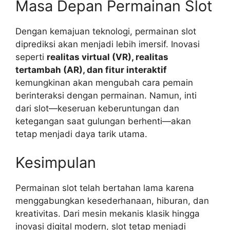
Masa Depan Permainan Slot
Dengan kemajuan teknologi, permainan slot
diprediksi akan menjadi lebih imersif. Inovasi
seperti
realitas virtual (VR), realitas
tertambah (AR), dan fitur interaktif
kemungkinan akan mengubah cara pemain
berinteraksi dengan permainan. Namun, inti
dari slot—keseruan keberuntungan dan
ketegangan saat gulungan berhenti—akan
tetap menjadi daya tarik utama.
Kesimpulan
Permainan slot telah bertahan lama karena
menggabungkan kesederhanaan, hiburan, dan
kreativitas. Dari mesin mekanis klasik hingga
inovasi digital modern, slot tetap menjadi